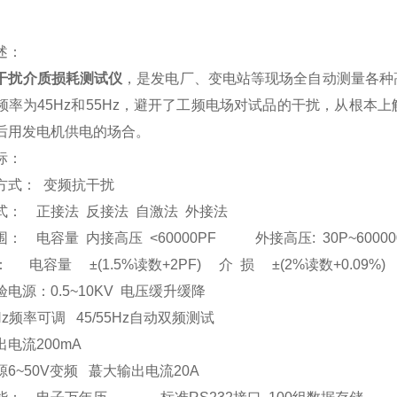
述：
干扰介质损耗测试仪
，是发电厂、变电站等现场全自动测量各种
频率为45Hz和55Hz，避开了工频电场对试品的干扰，从根
后用发电机供电的场合。
标：
方式： 变频抗干扰
式： 正接法 反接法 自激法 外接法
： 电容量 内接高压 <60000PF 外接高压: 30P~60000
 电容量 ±(1.5%读数+2PF) 介 损 ±(2%读数+0.09%)
电源：0.5~10KV 电压缓升缓降
5Hz频率可调 45/55Hz自动双频测试
电流200mA
6~50V变频 蕞大输出电流20A