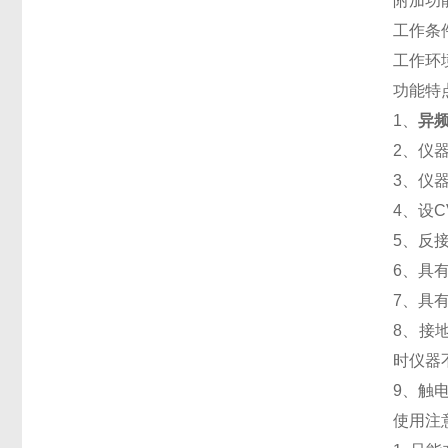
附加功
工作条件
工作环境
功能特
1、
异
2、仪
3、仪
4、设
5、反
6、具有
7、具
8、接
时仪器
9、触
使用注