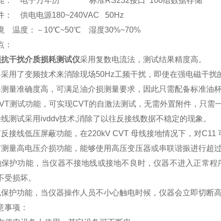
能： 电子万年历 标准RS232接口 100组数据存储
： 供电电源180~240VAC 50Hz
 温度：－10℃~50℃ 湿度30%~70%
点：
频抗干扰介质损耗测试仪
采用复数电流法，测试结果精度高。
器采用了变频技术来消除现场50Hz工频干扰，即使在强电磁干
器测量准确度高，可满足油介损测量要求，因此只需配备标准油
CVT测试功能，可实现CVT的自激法测试，无需外置附件，只需一
接线测试采用ivddv技术,消除了以往反接线数据不稳定的现象。
反接线低压屏蔽功能，在220kV CVT 母线接地情况下，对C11
有测量高电压介损功能，能够使用高压变压器或串联谐振进行超过1
地保护功能，当仪器不接地线或接地不良时，仪器不进入正常程
不受损坏。
电保护功能，当仪器操作人员不小心触电时候，仪器会立即切断
意事项：