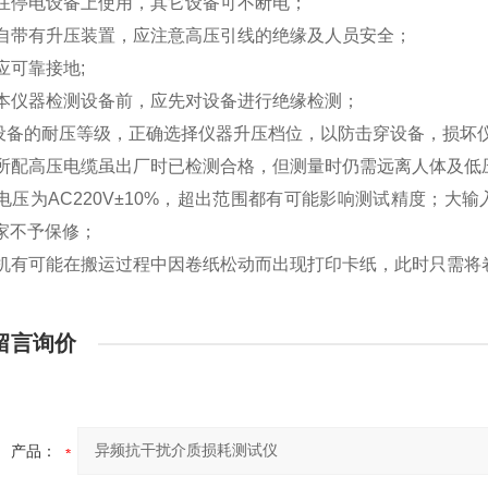
只能在停电设备上使用，其它设备可不断电；
仪器自带有升压装置，应注意高压引线的绝缘及人员安全；
器应可靠接地;
使用本仪器检测设备前，应先对设备进行绝缘检测；
定设备的耐压等级，正确选择仪器升压档位，以防击穿设备，损坏
仪器所配高压电缆虽出厂时已检测合格，但测量时仍需远离人体及低
输入电压为AC220V±10%，超出范围都有可能影响测试精度；大输
家不予保修；
打印机有可能在搬运过程中因卷纸松动而出现打印卡纸，此时只需
留言询价
产品：