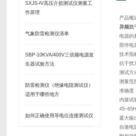
SXJS-IV高压介损测试仪测量工
作原理
产品概
异频抗
气象防雷检测仪清单
电源的
部停电
技术指
SBP-10KVA/400V三倍频电源发
抗干扰
生器试验方法
测试方
测量范围
防雷检测仪（绝缘电阻测试仪）
准确度：
适用于哪些地方
内接试验
45~6
如何正确使用等电位连接测试仪
蕞大输出
自激电源