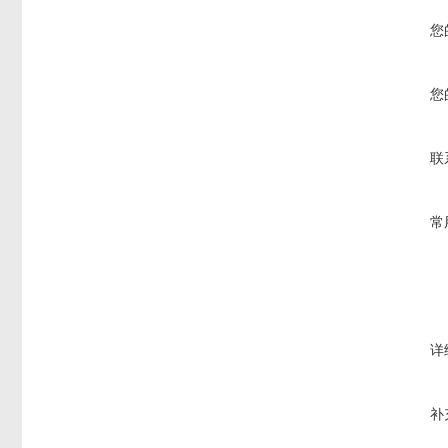
您
您
联
常
详
补