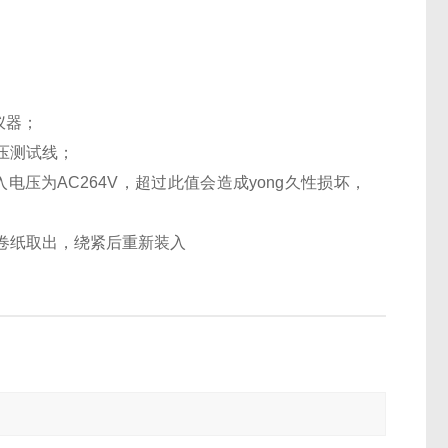
仪器；
压测试线；
入电压为AC264V，超过此值会造成yong久性损坏，
将卷纸取出，绕紧后重新装入