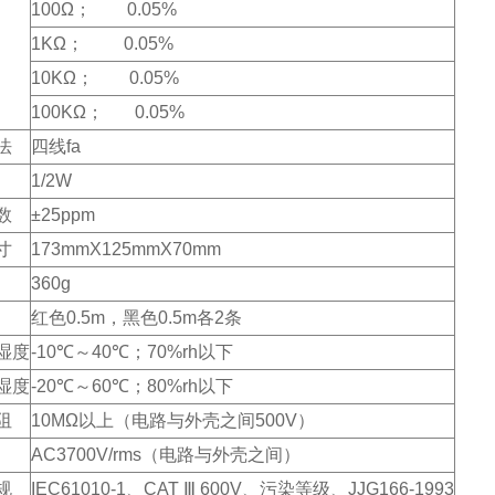
100Ω； 0.05%
1KΩ； 0.05%
10KΩ； 0.05%
100KΩ； 0.05%
法
四线fa
1/2W
数
±25ppm
寸
173mmX125mmX70mm
360g
红色0.5m，黑色0.5m各2条
湿度
-10℃～40℃；70%rh以下
湿度
-20℃～60℃；80%rh以下
阻
10MΩ以上（电路与外壳之间500V）
AC3700V/rms（电路与外壳之间）
规
IEC61010-1、CAT Ⅲ 600V、污染等级、JJG166-1993