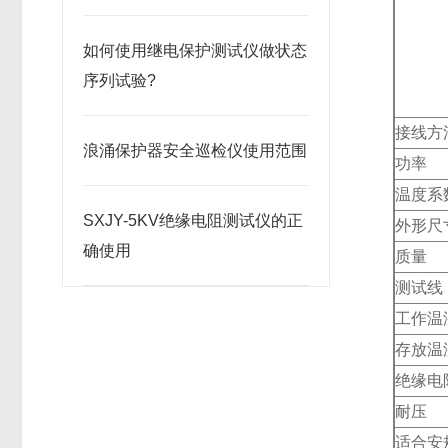
如何使用继电保护测试仪做状态
序列试验?
接线方
浪涌保护器安全巡检仪​使用范围
功率
温度系
SXJY-5KV绝缘电阻测试仪的正
外形尺
确使用
质量
测试线
工作温
存放温
绝缘电
耐压
适合安