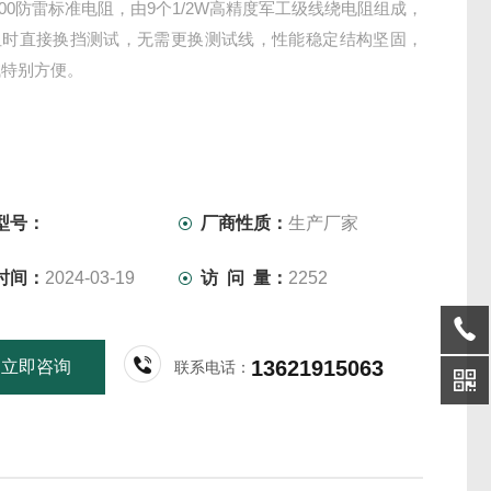
3900防雷标准电阻，由9个1/2W高精度军工级线绕电阻组成，
阻时直接换挡测试，无需更换测试线，性能稳定结构坚固，
试特别方便。
型号：
厂商性质：
生产厂家
时间：
2024-03-19
访 问 量：
2252
13621915063
立即咨询
联系电话：