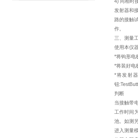
4) 同相
发射器和
路的接触
作。
三、测量
使用本仪器
*将钩形电
*将装好电
*将发射
钮:TestB
判断
当接触带电
工作时间为
池。如测
进入测量