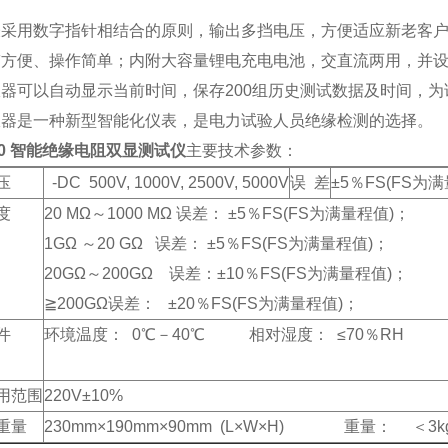
表采用数字指针相结合的原则，输出多挡电压，方便适应新老客
带方便、操作简单；内附大容量锂电充电电池，交直流两用，并
仪器可以自动显示当前时间，保存200组历史测试数据及时间，
仪器是一种新型智能化仪表，是电力试验人员绝缘检测的选择。
00 智能绝缘电阻双显测试仪
主要技术参数：
压
-DC 500V, 1000V, 2500V, 5000V
误 差
±5％FS(FS为
度
20 MΩ～1000 MΩ 误差： ±5％FS(FS为满量程值)；
1GΩ ～20 GΩ 误差： ±5％FS(FS为满量程值)；
20GΩ～200GΩ 误差：±10％FS(FS为满量程值)；
≧200GΩ误差： ±20％FS(FS为满量程值)；
件
环境温度： 0℃－40℃ 相对湿度： ≤70％RH
用范围
220V±10%
重量
230mm×190mm×90mm (L×W×H) 重量： ＜3k