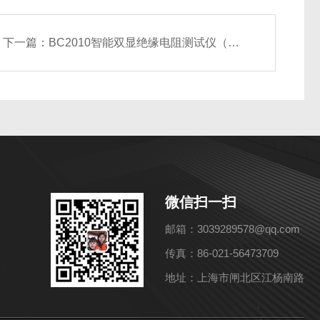
下一篇：
BC2010智能双显绝缘电阻测试仪（四档）
微信扫一扫
邮箱：3039289578@qq.com
传真：86-021-56473709
地址：上海市闸北区江杨南路