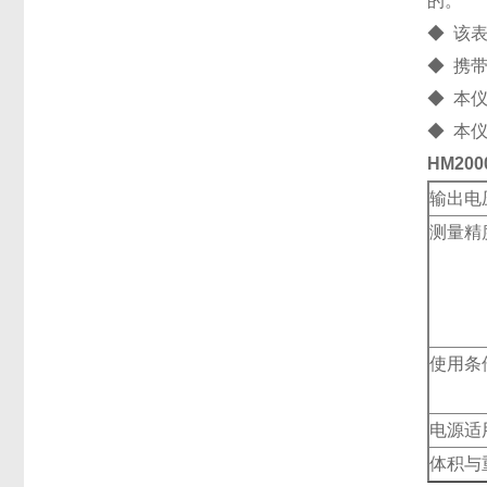
的。
◆ 该
◆ 携
◆ 本
◆ 本
HM20
输出电
测量精
使用条
电源适
体积与