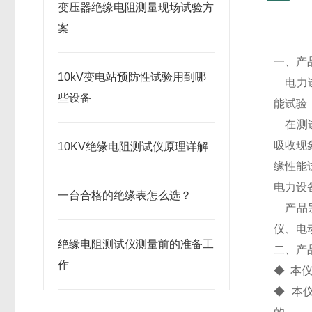
变压器绝缘电阻测量现场试验方
案
一、产
10kV变电站预防性试验用到哪
电力试
些设备
能试验
在测试
吸收现
10KV绝缘电阻测试仪原理详解
缘性能
电力设
一台合格的绝缘表怎么选？
产品别
仪、电
绝缘电阻测试仪测量前的准备工
二、产
作
◆ 本
◆ 本