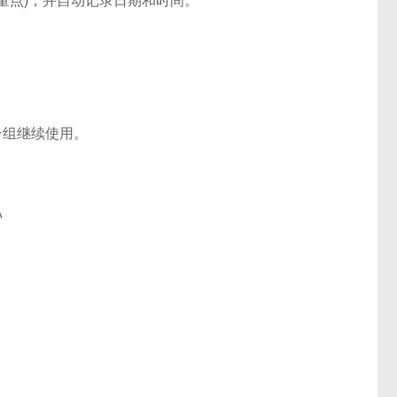
个测量点)，并自动记录日期和时间。
一组继续使用。
A