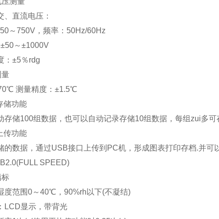
电压测量
交、直流电压：
50～750V，频率：50Hz/60Hz
±50～±1000V
：±5％rdg
测量
70℃ 测量精度：±1.5℃
据存储功能
动存储100组数据，也可以自动记录存储10组数据，每组zui多可
据上传功能
储的数据，通过USB接口上传到PC机，形成图表打印存档.并可
2.0(FULL SPEED)
指标
度范围0～40℃，90%rh以下(不凝结)
：LCD显示，带背光