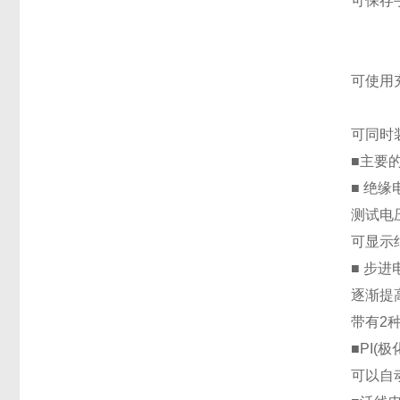
可保存
可使用
可同时
■主要
■ 绝
测试电压
可显示
■ 步
逐渐提
带有2
■PI(
可以自