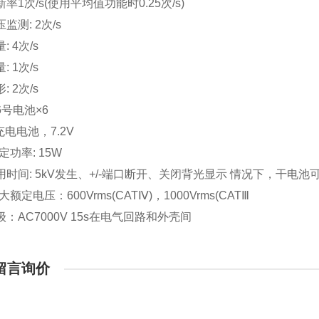
率1次/s(使用平均值功能时0.25次/s)
监测: 2次/s
 4次/s
 1次/s
 2次/s
号电池×6
充电电池，7.2V
定功率: 15W
用时间: 5kV发生、+/-端口断开、关闭背光显示 情况下，干电
大额定电压：600Vrms(CATⅣ)，1000Vrms(CATⅢ
：AC7000V 15s在电气回路和外壳间
留言询价