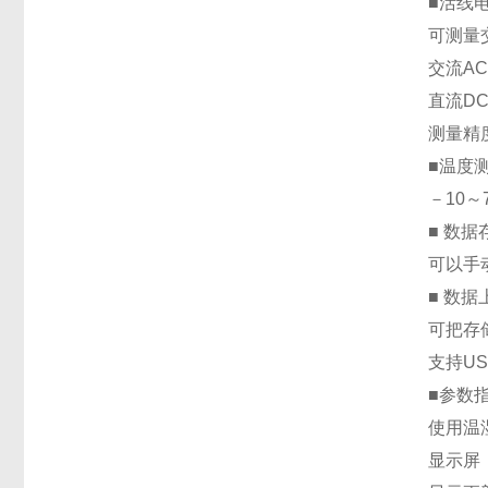
■活线
可测量
交流AC
直流DC
测量精度
■温度
－10～
■ 数
可以手
■ 数
可把存
支持USB
■参数
使用温湿
显示屏