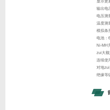
显示更新
输出电压
电压测量:
温度测量:
模拟条形:
电池：6
Ni-MH
zui大额
连续使
对地zui
绝缘等级