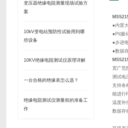
变压器绝缘电阻测量现场试验方
案
MS52
●内置大
10kV变电站预防性试验用到哪
●PI(
些设备
●步进
●数据
MS52
10KV绝缘电阻测试仪原理详解
宽广范
测试电压
一台合格的绝缘表怎么选？
支持各
能进行
绝缘电阻测试仪测量前的准备工
温度补
作
数据存