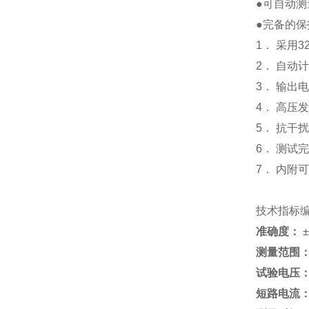
●可自动测量
●完备的
1． 采用
2． 自动
3． 输出
4． 高压
5． 抗干
6． 测试
7． 内附
技术指标
准确度：
测量范围
试验电压
短路电流