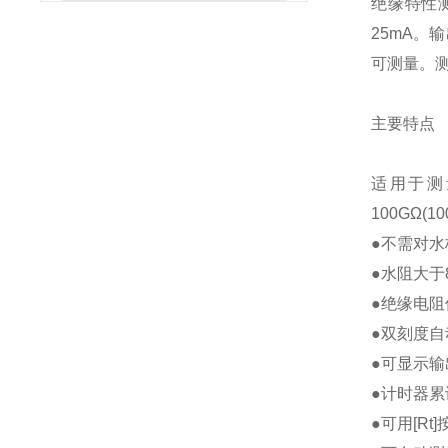
绝缘特性
25mA。
可测量。
主要特点
适用于测
100GΩ(
●不需对水
●水阻大于
●绝缘电阻
●双刻度
●可显示
●计时器
●可用[R