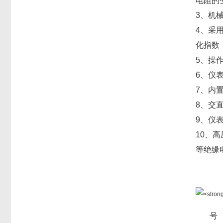
电阻的
3、机
4、采
化指数
5、操
6、仪
7、内
8、交
9、仪
10、
等绝缘
号