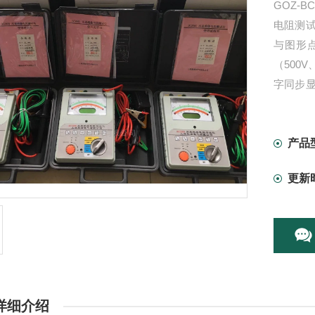
GOZ-
电阻测
与图形
（500V
字同步
比、极
产品
更新
详细介绍