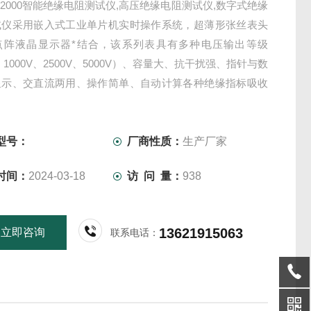
BC2000智能绝缘电阻测试仪,高压绝缘电阻测试仪,数字式绝缘
试仪采用嵌入式工业单片机实时操作系统，超薄形张丝表头
点阵液晶显示器*结合，该系列表具有多种电压输出等级
、1000V、2500V、5000V）、容量大、抗干扰强、指针与数
显示、交直流两用、操作简单、自动计算各种绝缘指标吸收
化指数、各种测量结果具有防掉电功能等特点。
型号：
厂商性质：
生产厂家
时间：
2024-03-18
访 问 量：
938
13621915063
立即咨询
联系电话：