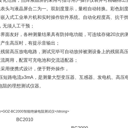
变化范围，点阵液晶屏的采用可指导用户操作仪表并可精确得出
械表头与液晶屏合二为一。双刻度显示，量程自动转换。彩色刻度
用嵌入式工业单片机和实时操作软件系统。自动化程度高、抗干
，无须人工干预；
作界面友好，各种测量结果具有防掉电功能，可连续存储20次的
表产生高压时，有提示音输出；
置残留高压放电电路，测试完毕可自动放掉被测设备上的残留高
直流两用，配置可充电池和交流适配器；
表采用便携式设计，便于野外操作，
高压短路电流≥3mA，是测量大型变压器、互感器、发电机、高
电阻的理想测试仪器。
BC2010