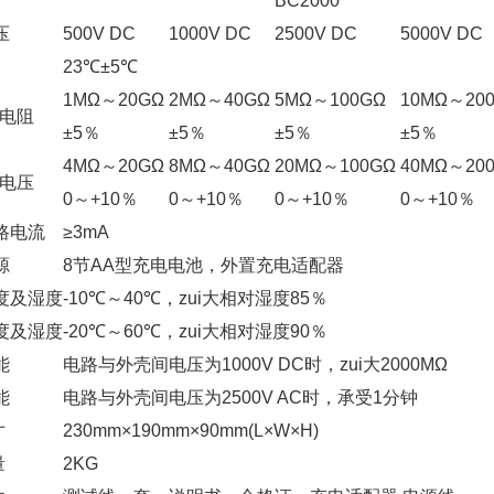
BC2000
压
500V DC
1000V DC
2500V DC
5000V DC
23℃±5℃
1MΩ～20GΩ
2MΩ～40GΩ
5MΩ～100GΩ
10MΩ～20
电阻
±5％
±5％
±5％
±5％
4MΩ～20GΩ
8MΩ～40GΩ
20MΩ～100GΩ
40MΩ～20
电压
0～+10％
0～+10％
0～+10％
0～+10％
路电流
≥3mA
源
8节AA型充电电池，外置充电适配器
度及湿度
-10℃～40℃，zui大相对湿度85％
度及湿度
-20℃～60℃，zui大相对湿度90％
能
电路与外壳间电压为1000V DC时，zui大2000MΩ
能
电路与外壳间电压为2500V AC时，承受1分钟
寸
230mm×190mm×90mm(L×W×H)
量
2KG