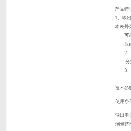
产品特
1、输
本表外
可起到
压的额
2、此
分方
3、本
技术参
使用条
输出电
测量范