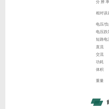
分 辨 
相对误
电压/
电压跌
短路电
直流
交流
功耗
体积
重量