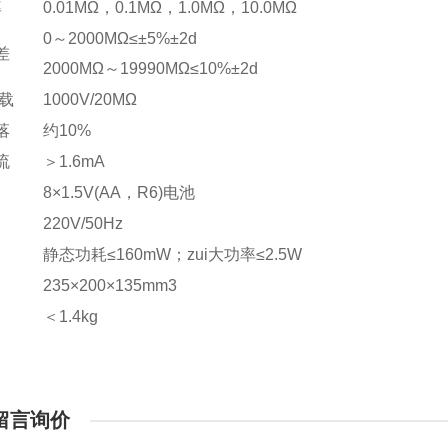
率
0.01MΩ，0.1MΩ，1.0MΩ，10.0MΩ
0～2000MΩ≤±5%±2d
差
2000MΩ～19990MΩ≤10%±2d
负载
1000V/20MΩ
落
约10%
流
＞1.6mA
8×1.5V(AA，R6)电池
220V/50Hz
静态功耗≤160mW；zui大功率≤2.5W
235×200×135mm3
＜1.4kg
留言询价