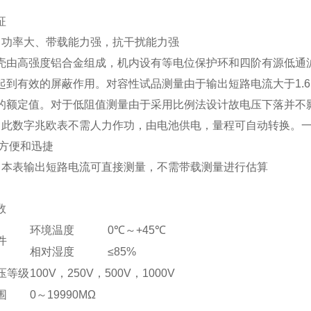
征
出功率大、带载能力强，抗干扰能力强
壳由高强度铝合金组成，机内设有等电位保护环和四阶有源低通
有效的屏蔽作用。对容性试品测量由于输出短路电流大于1.6
定值。对于低阻值测量由于采用比例法设计故电压下落并不
数字兆欧表不需人力作功，由电池供电，量程可自动转换。一目
便和迅捷
表输出短路电流可直接测量，不需带载测量进行估算
数
环境温度
0℃～+45℃
件
相对湿度
≤85%
压等级
100V，250V，500V，1000V
围
0～19990MΩ