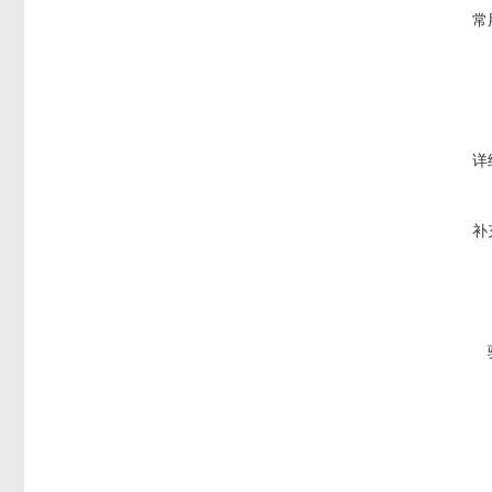
常
详
补