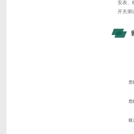
安表、
开关测
您
您
联