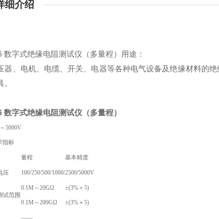
详细介绍
106 数字式绝缘电阻测试仪（多量程）
​用途：
压器、电机、电缆、开关、电器等各种电气设备及绝缘材料的绝
具。
106 数字式绝缘电阻测试仪（多量程）
～5000V
术指标
量程
基本精度
电压
100/250/500/1000/2500/5000V
0.1M～20GΩ
±(3%＋5)
测试范围
0.1M～200GΩ
±(3%＋5)
——