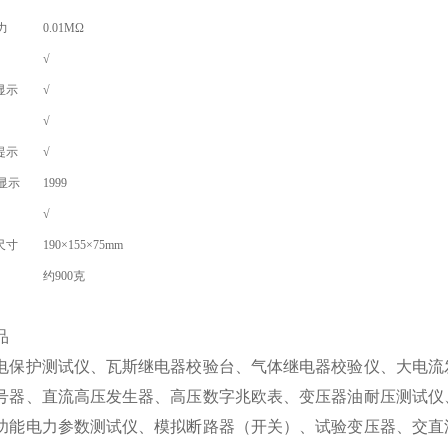
力
0.01MΩ
√
显示
√
√
提示
√
大显示
1999
√
尺寸
190×155×75mm
约900克
品
电保护测试仪、瓦斯继电器校验台、气体继电器校验仪、大电流
号器、直流高压发生器、高压数字兆欧表、变压器油耐压测试仪
功能电力参数测试仪、模拟断路器（开关）、试验变压器、交直