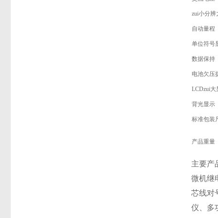
zui小分辨
自动量程
单位符号
数据保持
电池欠压
LCDzui
背光显示
标准包装
产品重量
主要产
微机继
芯线对
仪、多