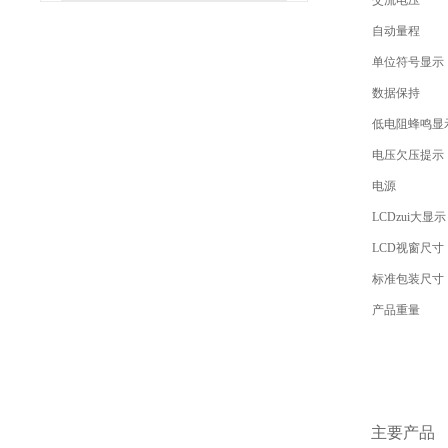
交流电压
自动量程
单位符号显示
数据保持
低电阻蜂鸣显
电压欠压提示
电源
LCDzui大显示
LCD视窗尺寸
标准包装尺寸
产品重量
主要产品