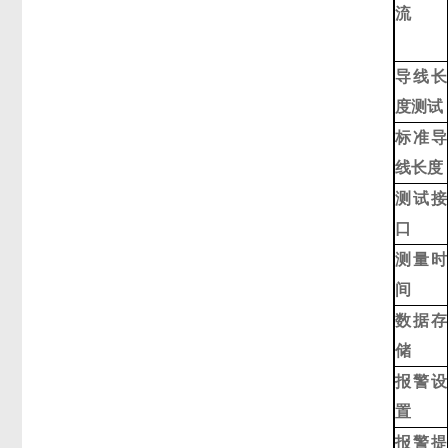
流
导线长
度测试
标准导
线长度
测试接
口
测量时
间
数据存
储
报警设
置
报警提