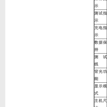
示
测试指
示
充电指
示
数据保
持
测 试
线
背光功
能
显示模
式
主机尺