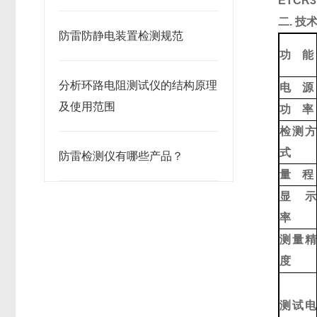
ETCR
二. 技
防雷防静电装置检测规范
功 能
分析环路电阻测试仪的结构原理
电 源
及使用范围
功 率
检测方
式
防雷检测仪有哪些产品？
量 程
显 示
率
测量精
度
测试电