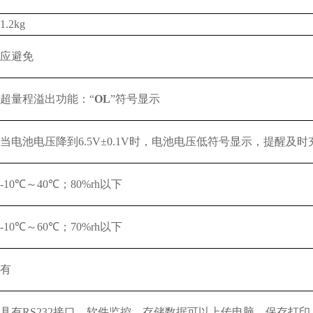
1.2kg
应避免
超量程溢出功能：“
OL
”符号显示
当电池电压降到6.5V±0.1V时，电池电压低符号显示，提醒及时
-10℃～40℃；80%rh以下
-10℃～60℃；70%rh以下
有
具有RS232接口，软件监控，存储数据可以上传电脑，保存打印