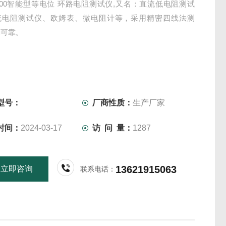
3700智能型等电位 环路电阻测试仪,又名：直流低电阻测试
流电阻测试仪、欧姆表、微电阻计等，采用精密四线法测
确可靠。
型号：
厂商性质：
生产厂家
时间：
2024-03-17
访 问 量：
1287
13621915063
立即咨询
联系电话：