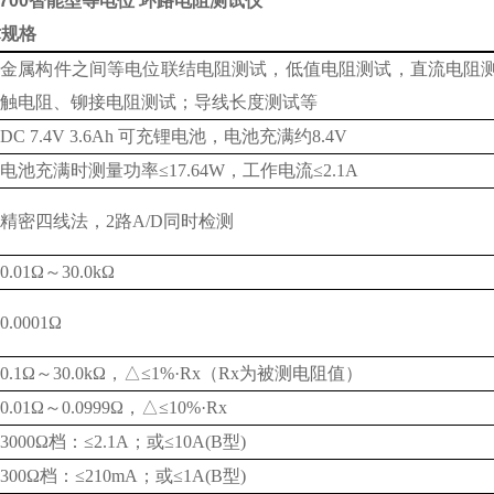
3700智能型等电位 环路电阻测试仪
术规格
金属构件之间等电位联结电阻测试，低值电阻测试，直流电阻
触电阻、铆接电阻测试；导线长度测试等
DC 7.4V 3.6Ah 可充锂电池，电池充满约8.4V
电池充满时测量功率≤17.64W，工作电流≤2.1A
精密四线法，2路A/D同时检测
0.01Ω～30.0kΩ
0.0001Ω
0.1Ω～30.0kΩ，△≤1%·Rx（Rx为被测电阻值）
0.01Ω～0.0999Ω，△≤10%·Rx
3000Ω档：≤2.1A；或≤10A(B型)
300Ω档：≤210mA；或≤1A(B型)