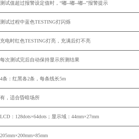
测试值超过报警设定值时，“嘟--嘟--嘟--”报警提示
测试过程中蓝色TESTING灯闪烁
充电时红色TESTING灯亮，充满后灯不亮
每次测试完后自动保持显示所测结果
4条：红黑各2条，每条线长5m
有，适合昏暗场所
LCD：128dots×64dots；显示域：44mm×27mm
205mm×200mm×85mm