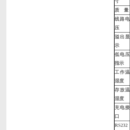
寸
质 量
线路电
压
溢出显
示
低电压
指示
工作温
湿度
存放温
湿度
充电接
口
RS232