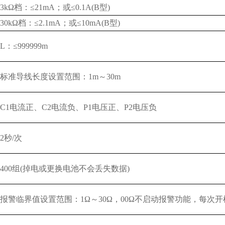
3kΩ档：≤21mA；或≤0.1A(B型)
30kΩ档：≤2.1mA；或≤10mA(B型)
L：≤999999m
标准导线长度设置范围：1m～30m
C1电流正、C2电流负、P1电压正、P2电压负
2秒/次
400组(掉电或更换电池不会丢失数据)
报警临界值设置范围：1Ω～30Ω，00Ω不启动报警功能，每次