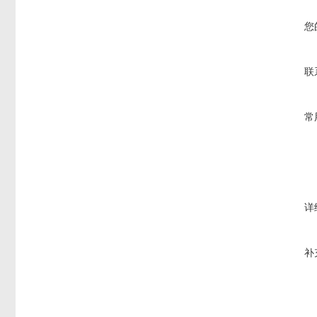
您
联
常
详
补