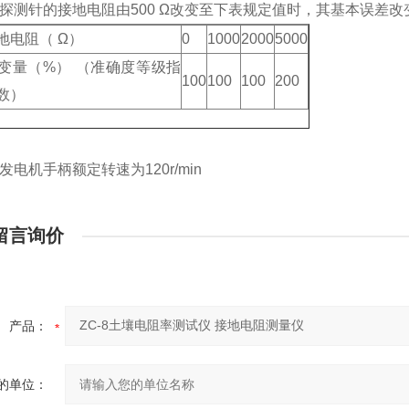
辅助探测针的接地电阻由500 Ω改变至下表规定值时，其基本误
地电阻（ Ω）
0
1000
2000
5000
变量（%） （准确度等级指
100
100
100
200
数）
表发电机手柄额定转速为120r/min
留言询价
产品：
的单位：