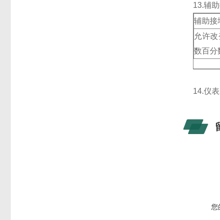
13.
辅助接
允许改
数百分
14.仪
您