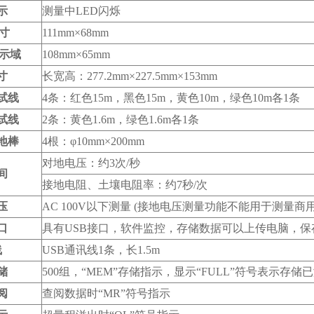
示
测量中LED闪烁
寸
111mm×68mm
示域
108mm×65mm
寸
长宽高：277.2mm×227.5mm×153mm
试线
4条：红色15m，黑色15m，黄色10m，绿色10m各1条
试线
2条：黄色1.6m，绿色1.6m各1条
地棒
4根：φ10mm×200mm
对地电压：约3次/秒
间
接地电阻、土壤电阻率：约7秒/次
压
AC 100V以下测量 (接地电压测量功能不能用于测量商用
口
具有USB接口，软件监控，存储数据可以上传电脑，保
线
USB通讯线1条，长1.5m
储
500组，“MEM”存储指示，显示“FULL”符号表示存储
阅
查阅数据时“MR”符号指示