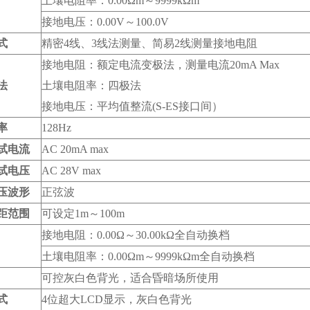
土壤电阻率：0.00Ωm～9999kΩm
接地电压：0.00V～100.0V
式
精密4线、3线法测量、简易2线测量接地电阻
接地电阻：额定电流变极法，测量电流20mA Max
法
土壤电阻率：四极法
接地电压：平均值整流(S-ES接口间）
率
128Hz
试电流
AC 20mA max
试电压
AC 28V max
压波形
正弦波
距范围
可设定1m～100m
接地电阻：0.00Ω～30.00kΩ全自动换档
土壤电阻率：0.00Ωm～9999kΩm全自动换档
可控灰白色背光，适合昏暗场所使用
式
4位超大LCD显示，灰白色背光