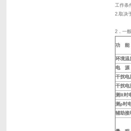
工作条件:
2.取决于
2．一
功 能
环境温
电 源
干扰电
干扰电
测R时
测ρ时
辅助接