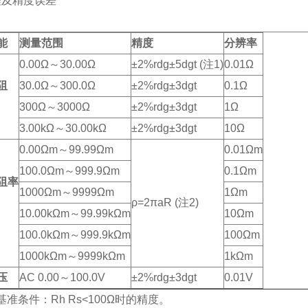
程及精度误差
能
测量范围
精度
分辨率
0.00Ω～30.00Ω
±2%rdg±5dgt (注1)
0.01Ω
阻
30.0Ω～300.0Ω
±2%rdg±3dgt
0.1Ω
300Ω～3000Ω
±2%rdg±3dgt
1Ω
3.00kΩ～30.00kΩ
±2%rdg±3dgt
10Ω
0.00Ωm～99.99Ωm
0.01Ωm
100.0Ωm～999.9Ωm
0.1Ωm
阻率
1000Ωm～9999Ωm
1Ωm
ρ=2πaR (注2)
10.00kΩm～99.99kΩm
10Ωm
100.0kΩm～999.9kΩm
100Ωm
1000kΩm～9999kΩm
1kΩm
压
AC 0.00～100.0V
±2%rdg±3dgt
0.01V
 基准条件：Rh Rs<100Ω时的精度。