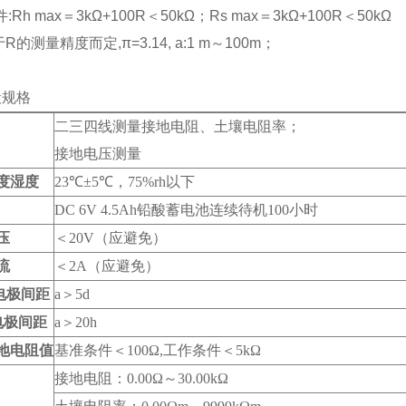
Rh max＝3kΩ+100R＜50kΩ；Rs max＝3kΩ+100R＜50kΩ
R的测量精度而定,π=3.14, a:1 m～100m；
般规格
二三四线测量接地电阻、土壤电阻率；
接地电压测量
度湿度
23℃±5℃，75%rh以下
DC 6V 4.5Ah铅酸蓄电池连续待机100小时
压
＜20V（应避免）
流
＜2A（应避免）
电极间距
a＞5d
电极间距
a＞20h
地电阻值
基准条件＜100Ω,工作条件＜5kΩ
接地电阻：0.00Ω～30.00kΩ