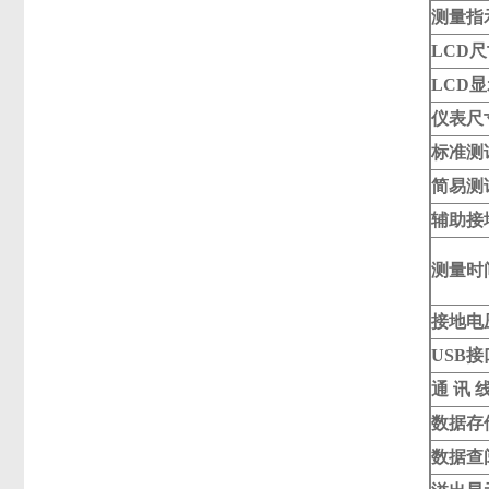
测量指
LCD
尺
LCD
显
仪表尺
标准测
简易测
辅助接
测量时
接地电
USB
接
通 讯 
数据存
数据查