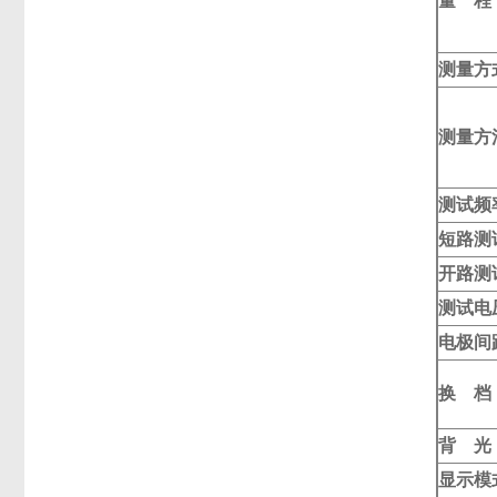
量 程
测量方
测量方
测试频
短路测
开路测
测试电
电极间
换 档
背 光
显示模