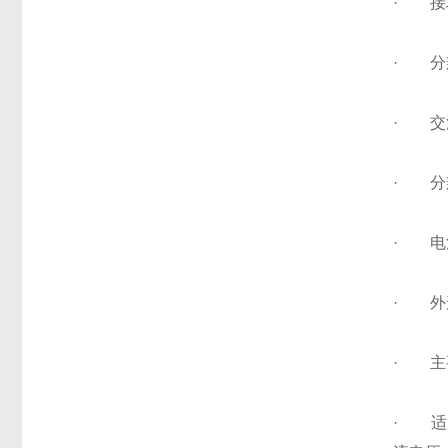
· 接地
· 分辨
· 交
· 分辨
· 电
· 外形尺
· 主
· 适