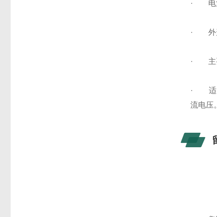
· 电
· 外形尺
· 主
· 适
流电压