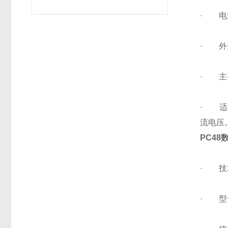
· 电
· 外形尺
· 主
· 适
流电压
PC4
· 技
· 型