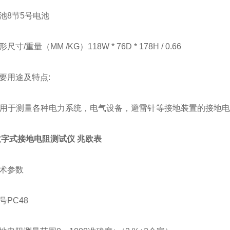
池8节5号电池
寸/重量（MM /KG）118W * 76D * 178H / 0.66
要用途及特点:
用于测量各种电力系统，电气设备，避雷针等接地装置的接地电
。
8数字式接地电阻测试仪 兆欧表
术参数
号PC48