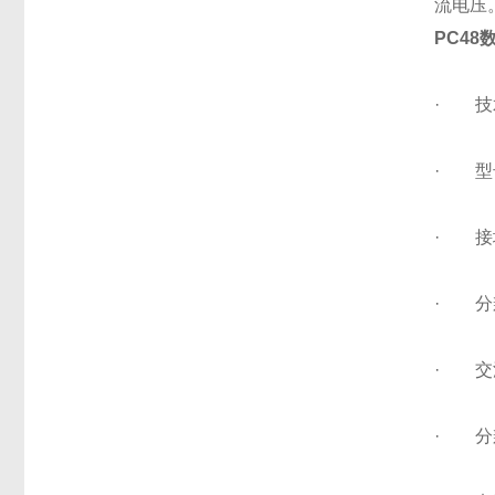
流电压
PC4
· 技
· 型
· 接地
· 分辨
· 交
· 分辨