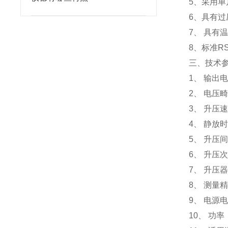
5、采用单
6、具有
7、 具有
8、标准R
三、
技术
1、 输出
2、 电压
3、 升压速
4、 静放
5、 升压
6、 升压
7、 升压器
8、 测量
9、 电源电压
10、 功率