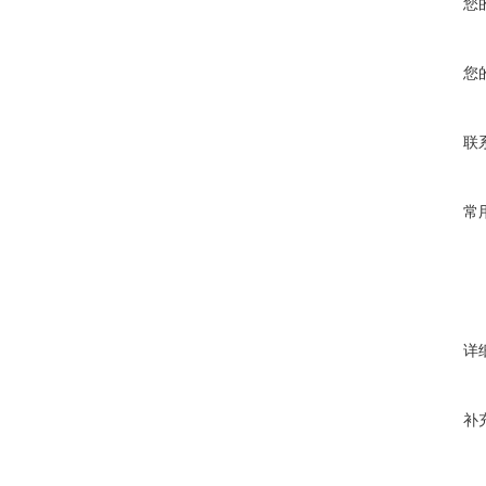
您
您
联
常
详
补