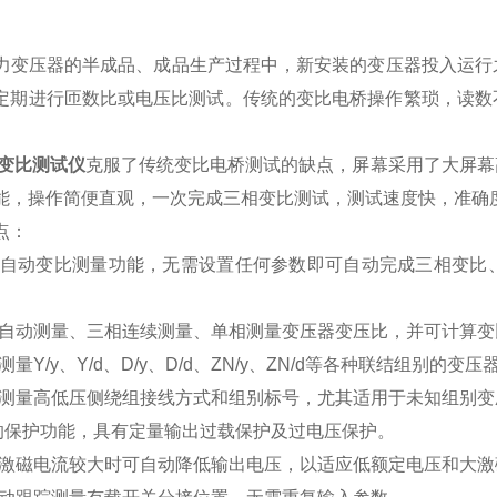
变压器的半成品、成品生产过程中，新安装的变压器投入运行
定期进行匝数比或电压比测试。传统的变比电桥操作繁琐，读数
。
Ⅱ变比测试仪
克服了传统变比电桥测试的缺点，屏幕采用了大屏幕
能，操作简便直观，一次完成三相变比测试，测试速度快，准确
点：
自动变比测量功能，无需设置任何参数即可自动完成三相变比
自动测量、三相连续测量、单相测量变压器变压比，并可计算变
量Y/y、Y/d、D/y、D/d、ZN/y、ZN/d等各种联结组别的变压
测量高低压侧绕组接线方式和组别标号，尤其适用于未知组别变
的保护功能，具有定量输出过载保护及过电压保护。
激磁电流较大时可自动降低输出电压，以适应低额定电压和大激