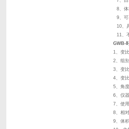
7、自
8、体
9、可
10、
11、
GWB-
1、变比
2、组别
3、变比
4、变比
5、角度
6、仪器
7、使用
8、相
9、体积