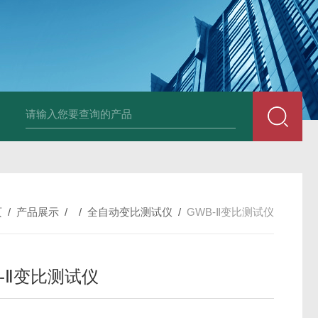
4400双钳相位伏安表
ML12A手持式相位伏安表
SMG2000E钳形相
页
/
产品展示
/ /
全自动变比测试仪
/
GWB-Ⅱ变比测试仪
B-Ⅱ变比测试仪