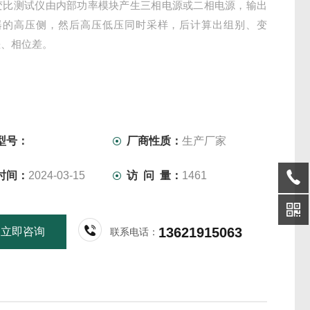
Ⅱ变比测试仪由内部功率模块产生三相电源或二相电源，输出
器的高压侧，然后高压低压同时采样，后计算出组别、变
差、相位差。
型号：
厂商性质：
生产厂家
时间：
2024-03-15
访 问 量：
1461
13621915063
立即咨询
联系电话：