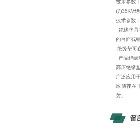
技术参数：
(7)35K
技术参数：厚
绝缘垫具有
的台面或
绝缘垫可在
产品绝缘垫
高压绝缘
广泛应用
应储存在
射。
留