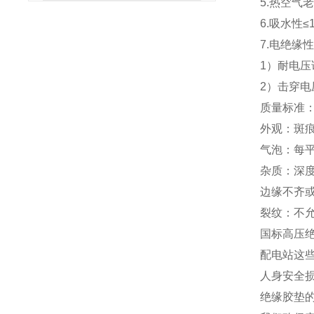
5.热空气
6.吸水性≤1
7.电绝缘
1）耐电压
2）击穿电
质量标准
外观：斑
气泡：每平
杂质：深度
边缘不齐或
裂纹：不
国标高压
配电站这
人身安全
绝缘胶垫