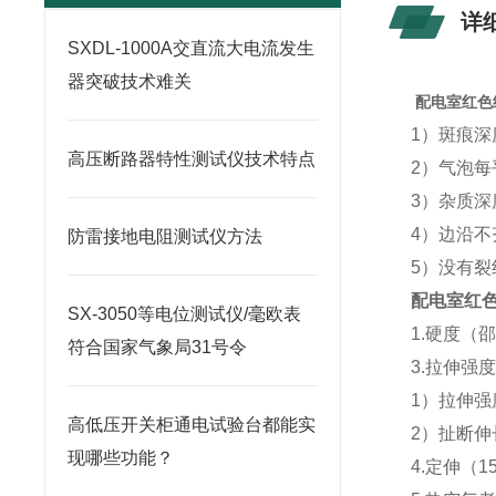
详
SXDL-1000A交直流大电流发生
器突破技术难关
配电室红色
1）斑痕
高压断路器特性测试仪技术特点
2）气泡每
3）杂质深
4）边沿不
防雷接地电阻测试仪方法
5）没有裂
配电室红
SX-3050等电位测试仪/毫欧表
1.硬度（邵
符合国家气象局31号令
3.拉伸强
1）拉伸强度
高低压开关柜通电试验台都能实
2）扯断伸
现哪些功能？
4.定伸（1