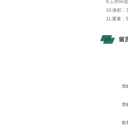
9.工作环境
10.体积：3
11.重量：
留
您
您
联