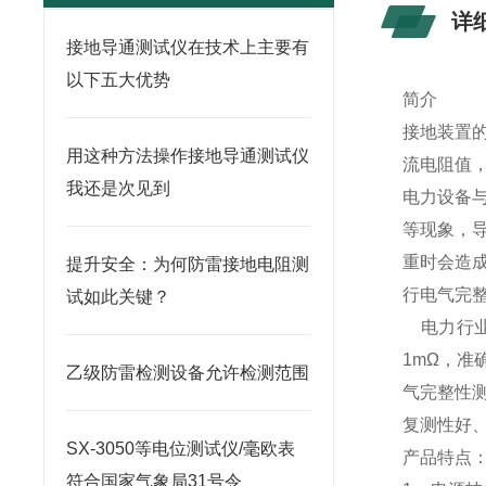
详
接地导通测试仪在技术上主要有
以下五大优势
简介
接地装置
用这种方法操作接地导通测试仪
流电阻值
我还是次见到
电力设备
等现象，
重时会造
提升安全：为何防雷接地电阻测
行电气完
试如此关键？
电力行业标
1mΩ，准
乙级防雷检测设备允许检测范围
气完整性
复测性好
SX-3050等电位测试仪/毫欧表
产品特点
符合国家气象局31号令