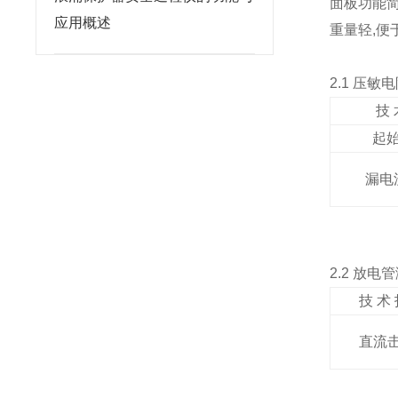
面板功能简
应用概述
重量轻,便
2.1 压敏
技 
起始
漏电流
2.2 放电
技 术 
直流击