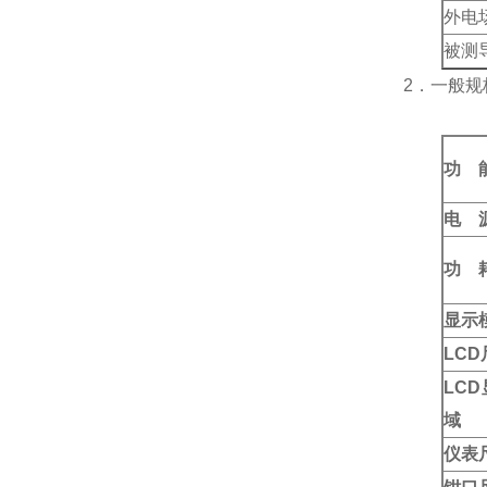
外电
被测
2．一般规
功 
电 
功 
显示
LCD
LCD
域
仪表