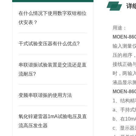
详
在什么情况下使用数字双钳相位
伏安表？
用途：
MOEN-
干式试验变压器有什么优点?
输入测量仪
压的相序
接线正确
串联谐振试验装置是交流还是直
时，两输
流耐压?
液晶显示
MOEN-
变频串联谐振的使用方法
1、结构精
a、手持式
氧化锌避雷器1mA试验电压及直
b、在10
流高压发生器
c、显示器