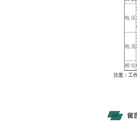
电 压
电 流
相 位
注意：工作
留