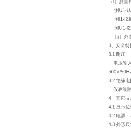
（f）测量
测U1-U2
测I1-I2
测U1-I2
（g）外
3、安全特
3.1 耐压
电压输入端
500V/5
3.2 绝缘
仪表线路
4、其它技
4.1 显示位
4.2 电源
4.3 外形尺