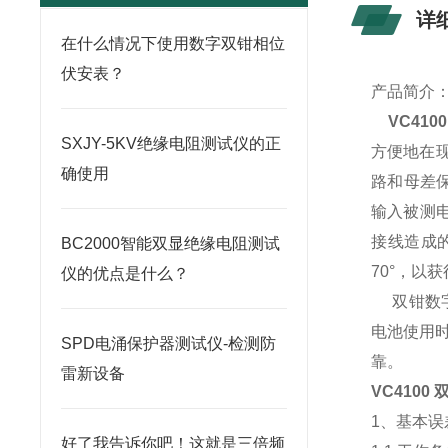
详
在什么情况下使用数字双钳相位
伏安表？
产品简介
VC41
SXJY-5KV绝缘电阻测试仪的正
方便地在现
确使用
路和母差
输入被测电
接线造成
BC2000智能双显绝缘电阻测试
70°，以
仪的优点是什么？
双钳数字
电池使用
SPD电涌保护器测试仪-检测防
靠。
雷新设备
VC410
1、基本误
好了我告诉你吧！这就是三倍频