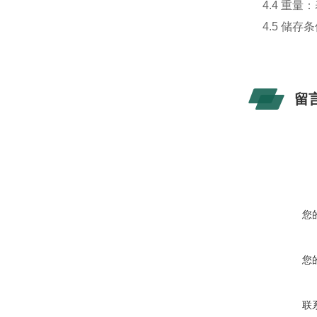
4.4 重量：
4.5 储存
留
您
您
联