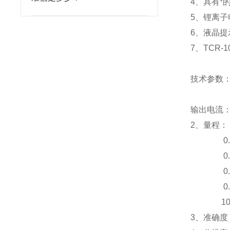
4、具有*
5、锂离
6、液晶
7、TCR
技术参数
输出电流：1
2、量程： 0
0.06Ω
0.03Ω
0.1Ω-
0.3Ω-2
100Ω-1
3、准确度：