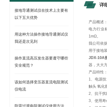
详
接地导通测试仪在技术上主要有
以下五大优势
产品概述
电力行业标
用这种方法操作接地导通测试仪
1mΩ。
我还是次见到
我公司依据
用于接地
JDX-1
操作直流高压发生器要遵守哪些
器，大大
安全规范？
产品特性
1、电源
该如何选择变压器直流电阻测试
触头 氧化
仪电流
2、抗干
3、使用
防雷过渡电阻测试仪使用方法