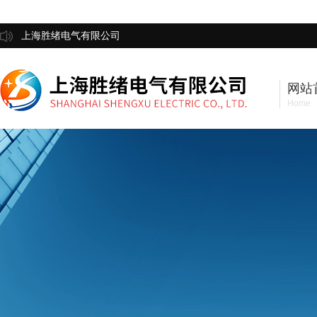
上海胜绪电气有限公司
网站
Home