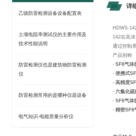
详
乙级防雷检测设备设备配置表
HDWS-
土壤电阻率测试仪的主要作用及
142在
技术性能说明
通过控制
产品别称
·
SF6气
防雷检测仪也是建筑物防雷检测
· 便携式
仪
· 高精度
· 六氟化
防雷检测常用的是哪种仪器设备
· SF6气
· 精密SF
电气知识-电能质量分析仪