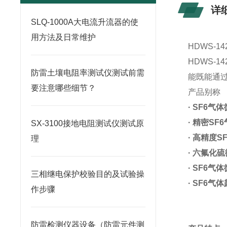
详
SLQ-1000A大电流升流器的使
用方法及日常维护
HDWS-
HDWS-
防雷土壤电阻率测试仪测试前需
能既能通
要注意哪些细节？
产品别称
·
SF6气
· 精密SF
SX-3100接地电阻测试仪测试原
· 高精度
理
· 六氟化
· SF6气
三相继电保护校验目的及试验操
· SF6气
作步骤
防雷检测仪器设备（防雷元件测