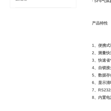
· SF6气
产品特性
1、便携
2、测量
3、快速省
4、自锁接
5、数据存
6、显示
7、RS2
8、内置电