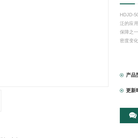
HDJD
泛的应
保障之一
密度变
产品
更新