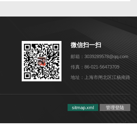
微信扫一扫
邮箱：3039289578@qq.com
传真：86-021-56473709
地址：上海市闸北区江杨南路
sitmap.xml
管理登陆