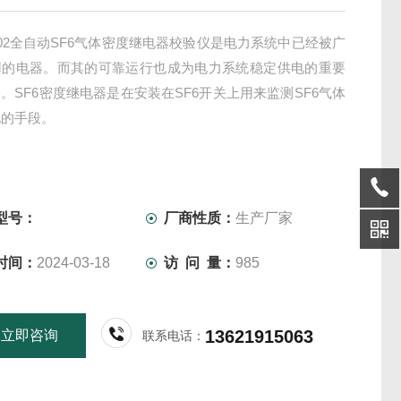
-502全自动SF6气体密度继电器校验仪是电力系统中已经被广
用的电器。而其的可靠运行也成为电力系统稳定供电的重要
。SF6密度继电器是在安装在SF6开关上用来监测SF6气体
化的手段。
型号：
厂商性质：
生产厂家
时间：
2024-03-18
访 问 量：
985
13621915063
立即咨询
联系电话：