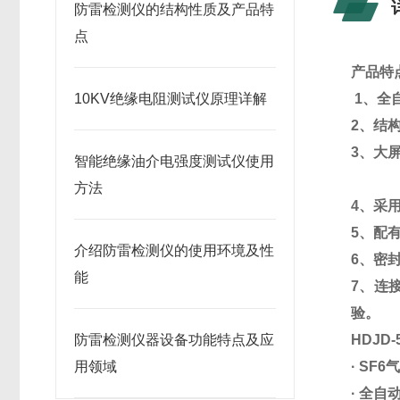
防雷检测仪的结构性质及产品特
点
产品特
10KV绝缘电阻测试仪原理详解
1、
全
2、结
3、大
智能绝缘油介电强度测试仪使用
方法
4、采
5、配
介绍防雷检测仪的使用环境及性
6、密
能
7、连
验。
防雷检测仪器设备功能特点及应
HDJD
用领域
· SF
· 全自