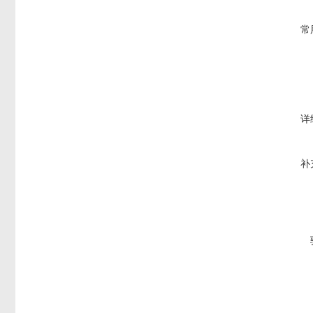
常
详
补