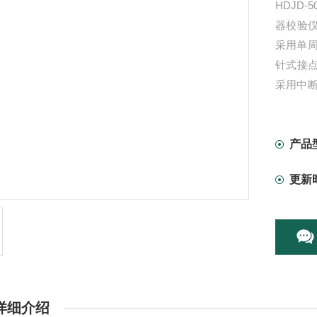
HDJD
器校验
采用单
针式接
采用中
更准确
产品
更新
详细介绍