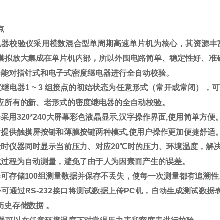
点
电器校验仪采用模数混合型单周期高速单片机为核心，其资源丰富
模拟放大集成在单片机内部，所以外围电路简单、稳定性好、准
器能对指针式和电子式密度继电器进行全自动校验。
度继电器1 ~ 3 组接点的初始状态为任意形式（常开或常闭），可
应所有的新、老形式的密度继电器的全自动校验。
器采用320*240大屏幕彩色液晶显示,汉字操作界面,使用简单方便
时提供触摸屏按键和薄膜按键两种模式,使用户操作更加便捷舒适
量时仪器同时显示当前压力、对应20℃时的压力、环境温度，解决
试过程为自动测量，避免了由于人为因素而产生的误差。
器可存储100组测量数据并保存不丢失，使每一次测量都有追溯性
器可通过RS-232接口将测试数据上传PC机，自动生成测试数
历史存储数据 。