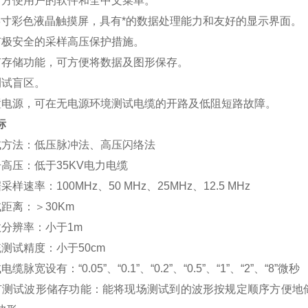
有方便用户的软件和全中文菜单。
0.8寸彩色液晶触摸屏，具有*的数据处理能力和友好的显示界面。
有极安全的采样高压保护措施。
有存储功能，可方便将数据及图形保存。
测试盲区。
置电源，可在无电源环境测试电缆的开路及低阻短路故障。
标
试方法：低压脉冲法、高压闪络法
击高压：低于35KV电力电缆
采样速率：100MHz、50 MHz、25MHz、12.5 MHz
距离：＞30Km
数分辨率：小于1m
统测试精度：小于50cm
试电缆脉宽设
有：“0.05”、“0.1”、“0.2”、“0.5”、“1”、“2”、“8”微秒
有测试波形储存功能：能将现场测试到的波形按规定顺序方便地