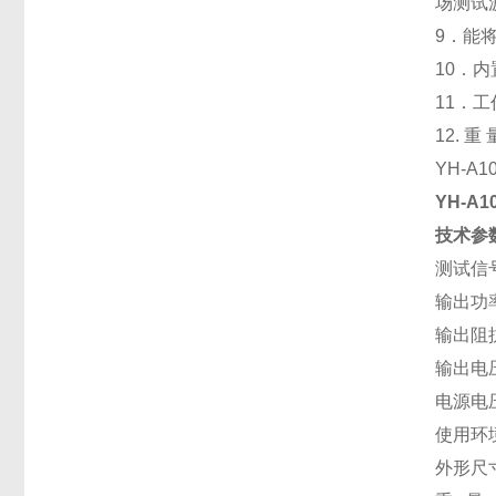
场测试
9．能
10．
11．工
12. 重 
YH-A
YH-A
技术参
测试信号
输出功率
输出阻抗
输出电压
电源电压
使用环境
外形尺寸：