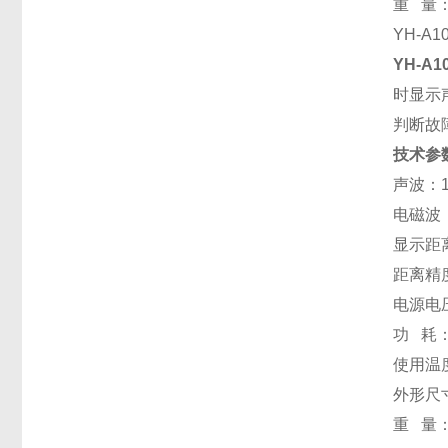
重 量： 
YH-A
YH-A
时显示
判断故
技术参
声波：1
电磁波
显示距离
距离精度
电源电
功 耗：
使用温度：
外形尺寸：
重 量：