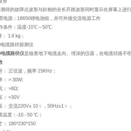
波形
将测得的故障点波形与好相的全长开路波形同时显示在屏幕上进
内置电源：18650锂电池组，亦可外接交流电源工作
作条件：温度-10℃～50℃
量： 1.6 kg；
10电缆路径探测仪
10电缆路径仪
是核查地下电缆走向、埋深的仪器，在电缆径路不
数
： 正弦波，频率 15KHz；
： > 30W;
： >8Ω;
： >30V
： 交流220V± 10﹪，50Hz±1﹪；
温度：-10 - 50 ℃；
 180*230*150