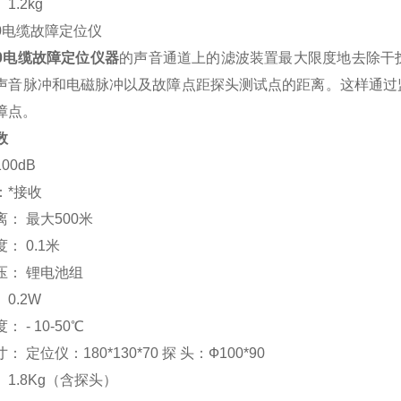
1.2kg
10电缆故障定位仪
10电缆故障定位仪器
的声音通道上的滤波装置最大限度地去除干
声音脉冲和电磁脉冲以及故障点距探头测试点的距离。这样通过
障点。
数
00dB
：*接收
： 最大500米
： 0.1米
压： 锂电池组
 0.2W
 - 10-50℃
 定位仪：180*130*70 探 头：Ф100*90
 1.8Kg（含探头）