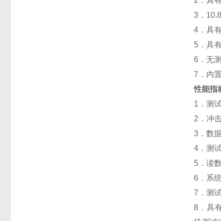
2．具
3．1
4．具
5．具
6．无
7．内
性能指
1．测
2．冲
3．数据
4．测试
5．读
6．系
7．测
8．具