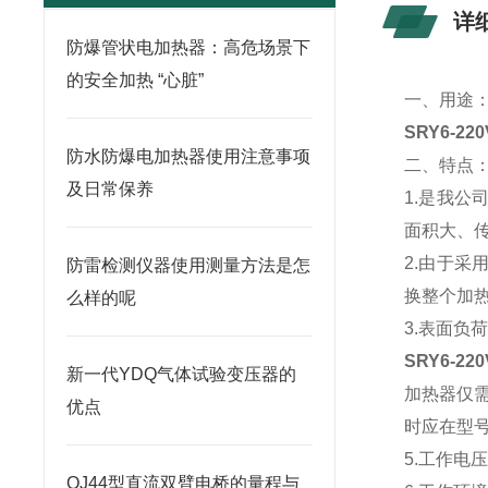
详
防爆管状电加热器：高危场景下
的安全加热 “心脏”
一、用途
SRY6-2
防水防爆电加热器使用注意事项
二、特点
及日常保养
1.
是我公
面积大、
2.
由于
采
防雷检测仪器使用测量方法是怎
换整个加
么样的呢
3.
表面负
SRY6-2
新一代YDQ气体试验变压器的
加热器仅
优点
时应在型号
5.
工作电
QJ44型直流双臂电桥的量程与