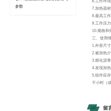
6.
工作环
参数
7.
加热器
8.
最高工
9.
工作压
10.
规格和
三、
使用
1.
外形尺寸
2.
被加热
3.
熔化沥
4.
发现加
5.
组件应
干小时（
留