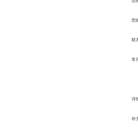
您
您
联
常
详
补