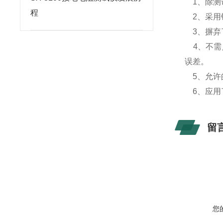
1、除测
程
2、采用
3、摒弃
4、不需
误差。
5、允许
6、应用
留
您