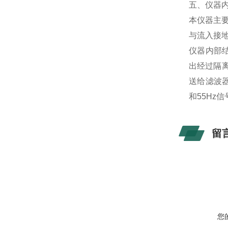
五、仪器
本仪器主
与流入接
仪器内部结
出经过隔
送给滤波
和55Hz
留
您