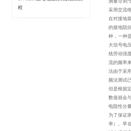
测量导则*
程
采用交流
在对接地
的接地阻
种，一种是
大信号电
线劳动强
流的频率
法由于采
频法测试
但是根据
数值就会
电阻性分
为了保证
率）。早在