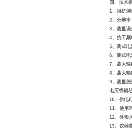
四、技术
1、阻抗测
2、分辨率：
3、测量误差
4、抗工频
5、测试
6、测试电
7、蕞大输
8、蕞大输
9、测量线
电压线铜芯
10、供电电
11、使用
12、外形尺
13、仪器