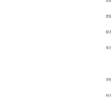
您
您
联
常
详
补