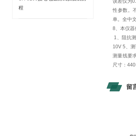
误差仅为0
程
性参数。
单。全中
8、本仪
1、阻抗测量
10V 5
测量线要求：
尺寸：440
留