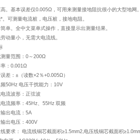
度高。基本误差仅0.005Ω，可用来测量接地阻抗很小的大型地网
能*。可测量电流桩，电压桩，接地电阻。
作简单。全中文菜单式操作，直接显示出测量结果。
线劳动量小，无需大电流线。
标
测量范围：0～200Ω
率：0.001Ω
误差：±（读数×2％+0.005Ω）
频50Hz 电压干扰能力：10V
试电流波形：正弦波
电流频率：45Hz、55Hz 双频
大输出电流：5A
输出电压：400V
线要求： 电流线铜芯截面积≥1.5mm2,电压线铜芯截面积≥1.0m