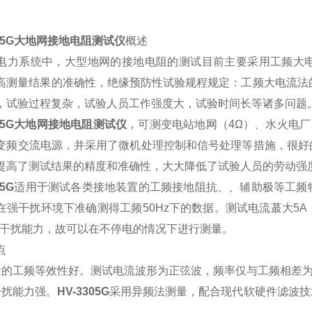
305G大地网接地电阻测试仪
概述
电力系统中，大型地网的接地电阻的测试目前主要采用工频大
高测量结果的准确性，绝缘预防性试验规程规定：工频大电流法
，试验过程复杂，试验人员工作强度大，试验时间长等诸多问题
305G大地网接地电阻测试仪
，可测变电站地网（4Ω）、水火电厂
变频交流电源，并采用了微机处理控制和信号处理等措施，很好
提高了测试结果的精度和准确性，大大降低了试验人员的劳动强
05G
适用于测试各类接地装置的工频接地阻抗、、辅助极等工频
在强干扰环境下准确测得工频50Hz下的数据。测试电流蕞大5
抗干扰能力，故可以在不停电的情况下进行测量。
点
量的工频等效性好。测试电流波形为正弦波，频率仅与工频相差为5Hz
干扰能力强。
HV-3305G
采用异频法测量，配合现代软硬件滤波技