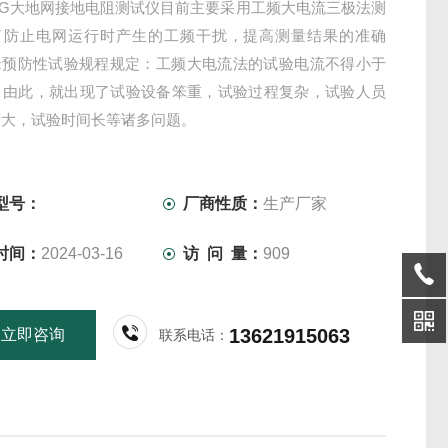
305G大地网接地电阻测试仪目前主要采用工频大电流三极法测
了防止电网运行时产生的工频干扰，提高测量结果的准确
缘预防性试验规程规定：工频大电流法的试验电流不得小于
培。由此，就出现了试验设备笨重，试验过程复杂，试验人员
度大，试验时间长等诸多问题。
型号：
厂商性质：
生产厂家
时间：
2024-03-16
访 问 量：
909
13621915063
立即咨询
联系电话：