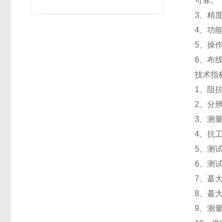
可靠。
3、精
4、功
5、操
6、布
技术指
1、阻抗
2、分辨
3、测量
4、抗工
5、测
6、测试
7、蕞
8、蕞大
9、测量