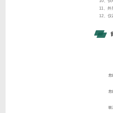
10、供
11、外
12、仪
您
您
联