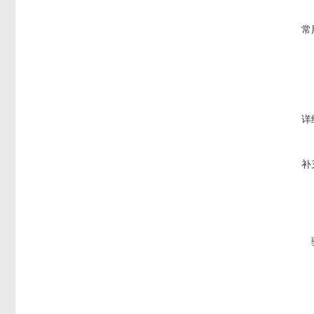
常
详
补