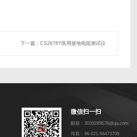
下一篇：
CS2678Y医用接地电阻测试仪
微信扫一扫
邮箱：3039289578@qq.com
传真：86-021-56473709