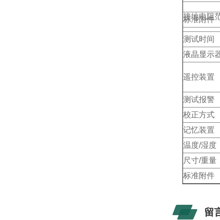
接地电阻
标准附件
测试时间
液晶显示器
遥控装置
测试报警
校正方式
记忆装置
温度/湿度
尺寸/重量
标准附件
留