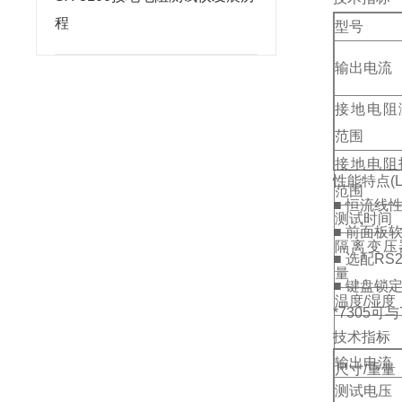
程
型号
输出电流
接地电阻
范围
接地电阻
性能特点(LK
范围
■ 恒流线
测试时间
■ 前面板
隔离变压
■ 选配RS
量
■ 键盘锁
温度/湿度
*7305
技术指标
输出电流
尺寸/重量
测试电压