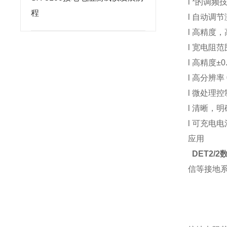
l *的调频技
程
l 自动调
l 高精度
l 宽电阻范围
l 高精度±0
l 高分辨率
l 微处理
l 清晰，
l 可充电
应用
DET2/
信等接地