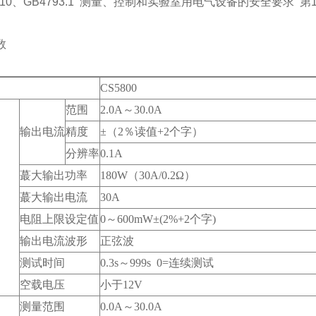
1010、GB4793.1 测量、控制和实验室用电气设备的安全要求 
数
CS5800
范围
2.0A～30.0A
输出电流
精度
±（2％读值+2个字）
分辨率
0.1A
蕞大输出功率
180W（30A/0.2Ω）
蕞大输出电流
30A
电阻上限设定值
0～600mW±(2%+2个字)
输出电流波形
正弦波
测试时间
0.3s～999s 0=连续测试
空载电压
小于12V
测量范围
0.0A～30.0A