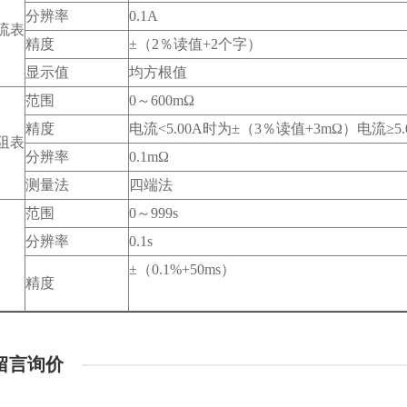
分辨率
0.1A
流表
精度
±（2％读值+2个字）
显示值
均方根值
范围
0～600mΩ
精度
电流<5.00A时为±（3％读值+3mΩ）电流≥5
阻表
分辨率
0.1mΩ
测量法
四端法
范围
0～999s
分辨率
0.1s
±（0.1%+50ms）
精度
留言询价