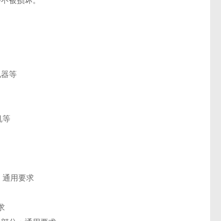
件不被损坏。
电器等
机等
分：通用要求
求