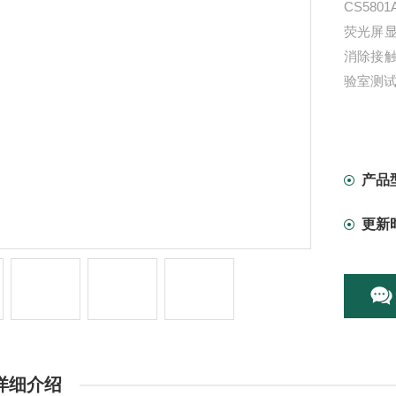
CS58
荧光屏
消除接
验室测
产品
更新
详细介绍