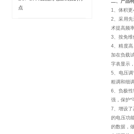
二、产品
点
1
、体积更
2
、采用先
术提高频率
3
、按免维
4
、精度高
加在负载
字表显示
5
、电压调
粗调和细调
6
、负极性
强，保护
7
、增设了
的电压功能
的数据，