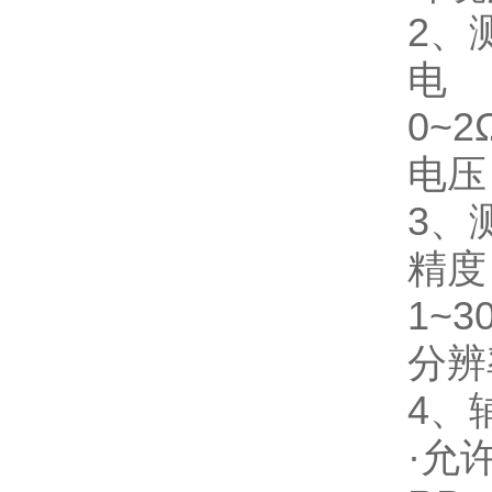
2、
0~2
电压
3、
精度：
1~3
分辨率
4、
·允