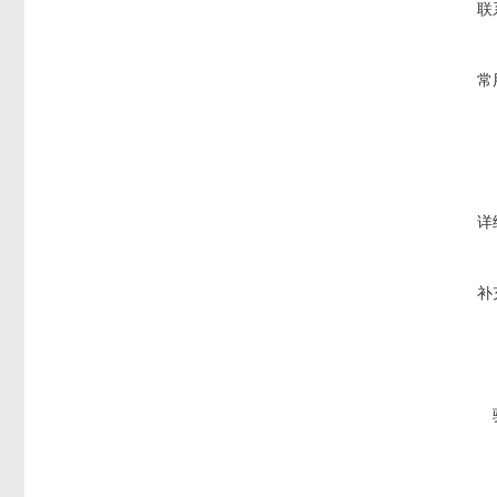
联
常
详
补