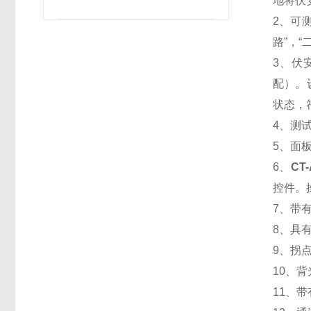
地将伏
2、可测
路”，
3、伏
配）。
状态，
4、测
5、面
6、
CT
控件。
7、带
8、具
9、拐
10、
11、