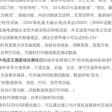
安特性曲线描绘并显示出来，省去手动调压、人工记录、整理、
试CT的：“伏安特性”，“5％、10％和15％误差曲线”，“变比、极
“二次耐压”，退磁功能。内设功能状态说明，无需说明书，极易操
安特性试验：220V单机最大输出电压高达2500V（3000V选
设备电源输出全部为真实电压和电流值，并且波形为标准正弦波，
符合国家相关检修规定。调压分辨率最小可以达到0.15V
试时直接显示伏安曲线图，坐标自动缩放，清晰美观，直观方便
板自带打印机，可随时打印曲线图及测试数据。
-A电流互感器综合测试仪
的操作采用我公司*的光电旋转鼠标进
操作非常方便简单，只需左旋、右旋、点击，便可完成所有操作
有大容量存储器，可存储2000组测试数据，数据掉电*丢失；
有*的数据查询、浏览、打印、清空等功能。
点自动计算功能，试验数据筛选打印功能。）
背光软件调整功能；自带日期/时间功能。
带有RS232/USB通信接口，可以通过接口与计算机连接操作完成