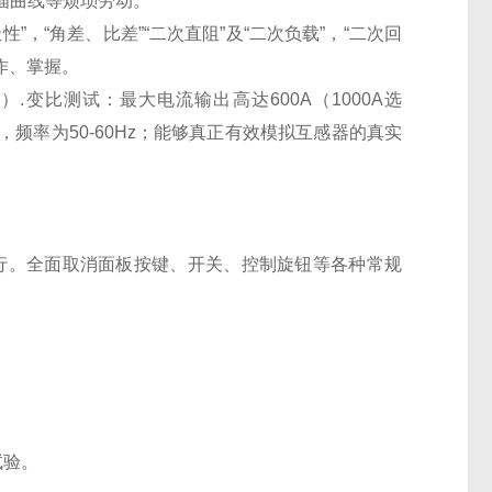
描曲线等烦琐劳动。
性”，“角差、比差”“二次直阻”及“二次负载”，“二次回
作、掌握。
配）.变比测试：最大电流输出高达600A（1000A选
频率为50-60Hz；能够真正有效模拟互感器的真实
。
行。全面取消面板按键、开关、控制旋钮等各种常规
。
试验。