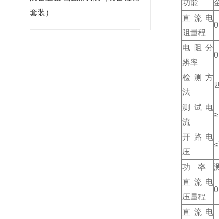
功能
套装）
直流电
0
阻量程
电阻分
0
辨率
检测方
法
测试电
≥
流
开路电
≤
压
功 率
直流电
0
压量程
直流电