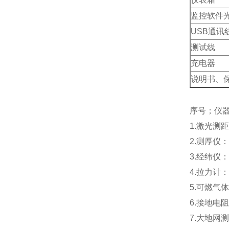
监控软件
USB通讯
测试线
充电器
说明书、
序号；仪
1.激光测距
2.测厚仪
3.经纬仪：
4.拉力计：
5.可燃气
6.接地电
7.大地网测