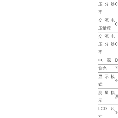
压分辨
0
率
交流电
0
压量程
交流电
压分辨
0
率
电 源
背光
显示模
式
测量指
示
LCD尺
1
寸