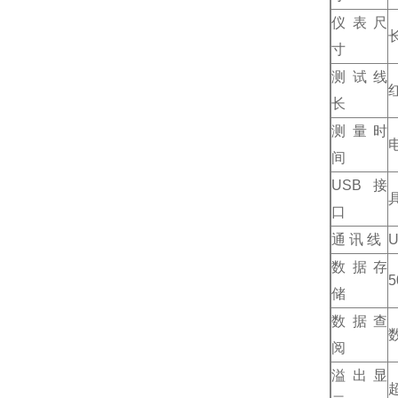
仪表尺
长
寸
测试线
长
测量时
间
USB接
口
通 讯 线
数据存
储
数据查
阅
溢出显