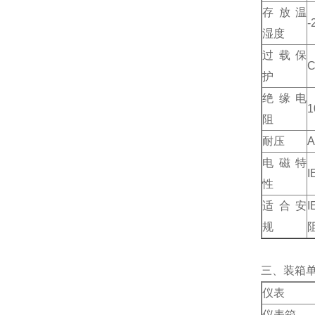
存放温
湿度
过载保
C
护
绝缘电
阻
耐压
A
电磁特
性
适合安
规
三、装箱
仪表
仪表箱