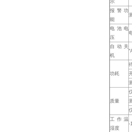
示
报警功
能
电池电
压
自动关
机
待
功耗
开
质量
工作温
湿度